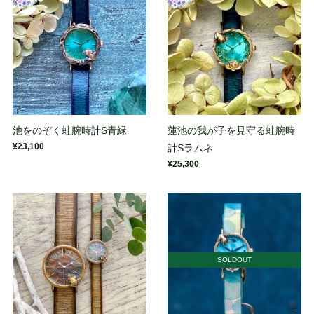
池をのぞく蛙腕時計S青緑
蓮池の我が子を見守る蛙腕時
¥23,100
計Sラムネ
¥25,300
SOLDOUT