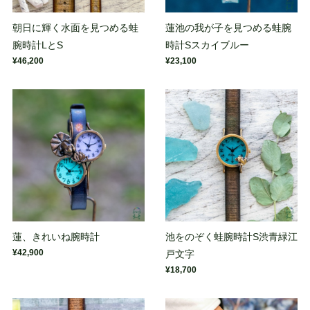
朝日に輝く水面を見つめる蛙
蓮池の我が子を見つめる蛙腕
腕時計LとS
時計Sスカイブルー
¥46,200
¥23,100
蓮、きれいね腕時計
池をのぞく蛙腕時計S渋青緑江
¥42,900
戸文字
¥18,700