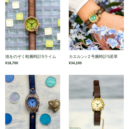
池をのぞく蛙腕時計Sライム
カエルン♪２号腕時計S若草
¥18,700
¥34,100