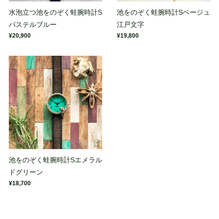
水泡立つ池をのぞく蛙腕時計S
池をのぞく蛙腕時計Sベージュ
パステルブルー
江戸文字
¥20,900
¥19,800
池をのぞく蛙腕時計Sエメラル
ドグリーン
¥18,700