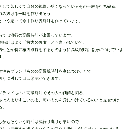
そして苦しくて自分の視野が狭くなっているその一瞬を打ち破る、
力の抜ける一瞬を作り出そう
という思いで今手作り腕時計を作っています。
巷では流行の高級時計が出回っています。
腕時計はよく「権力の象徴」とも言われていて、
男性とか特に権力維持をするかのように高級腕時計を身につけていま
す。
女性もブランドものの高級腕時計を身につけるとで
周りに対して自己顕示ができます。
ブランドものの高級時計でその人の価値を図る。
私は人よりすごいのよ、高いものを身につけているのよと見せつけ
る。
しかもそういう時計は流行り廃りが早いので、
新しいモデルが出てきたら次の新作を身につけて周りに見せつける。