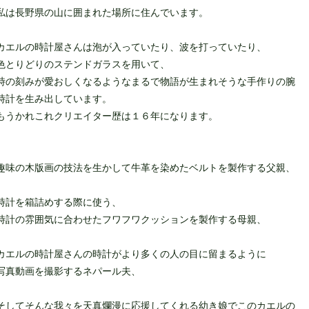
私は長野県の山に囲まれた場所に住んでいます。
カエルの時計屋さんは泡が入っていたり、波を打っていたり、
色とりどりのステンドガラスを用いて、
時の刻みが愛おしくなるようなまるで物語が生まれそうな手作りの腕
時計を生み出しています。
もうかれこれクリエイター歴は１６年になります。
趣味の木版画の技法を生かして牛革を染めたベルトを製作する父親、
時計を箱詰めする際に使う、
時計の雰囲気に合わせたフワフワクッションを製作する母親、
カエルの時計屋さんの時計がより多くの人の目に留まるように
写真動画を撮影するネパール夫、
そしてそんな我々を天真爛漫に応援してくれる幼き娘でこのカエルの