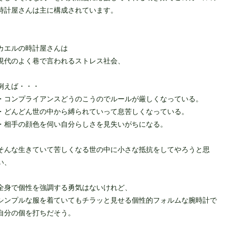
時計屋さんは主に構成されています。
カエルの時計屋さんは
現代のよく巷で言われるストレス社会、
例えば・・・
・コンプライアンスどうのこうのでルールが厳しくなっている。
・どんどん世の中から縛られていって息苦しくなっている。
・相手の顔色を伺い自分らしさを見失いがちになる。
そんな生きていて苦しくなる世の中に小さな抵抗をしてやろうと思
い、
全身で個性を強調する勇気はないけれど、
シンプルな服を着ていてもチラッと見せる個性的フォルムな腕時計で
自分の個を打ちだそう。