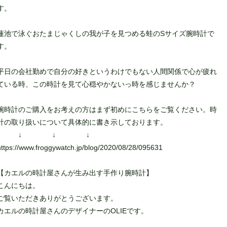
す。
蓮池で泳ぐおたまじゃくしの我が子を見つめる蛙のSサイズ腕時計で
す。
平日の会社勤めで自分の好きというわけでもない人間関係で心が疲れ
ている時、この時計を見て心穏やかないっ時を感じませんか？
腕時計のご購入をお考えの方はまず初めにこちらをご覧ください。時
計の取り扱いについて具体的に書き示しております。
↓ ↓ ↓
https://www.froggywatch.jp/blog/2020/08/28/095631
【カエルの時計屋さんが生み出す手作り腕時計】
こんにちは。
ご覧いただきありがとうございます。
カエルの時計屋さんのデザイナーのOLIEです。