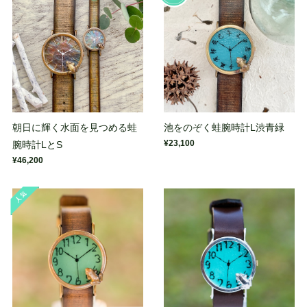
朝日に輝く水面を見つめる蛙
池をのぞく蛙腕時計L渋青緑
¥23,100
腕時計LとS
¥46,200