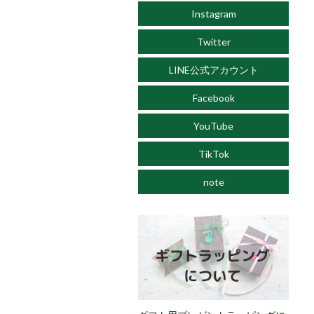
Instagram
Twitter
LINE公式アカウント
Facebook
YouTube
TikTok
note