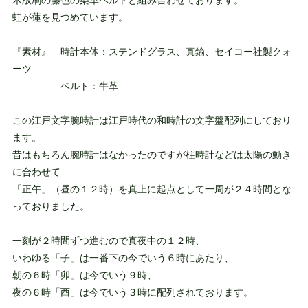
木版刷の藤色の染革ベルトと組み合わせております。
蛙が蓮を見つめています。
『素材』 時計本体：ステンドグラス、真鍮、セイコー社製クォ
ーツ
ベルト：牛革
この江戸文字腕時計は江戸時代の和時計の文字盤配列にしており
ます。
昔はもちろん腕時計はなかったのですが柱時計などは太陽の動き
に合わせて
「正午」（昼の１２時）を真上に起点として一周が２４時間とな
っておりました。
一刻が２時間ずつ進むので真夜中の１２時、
いわゆる「子」は一番下の今でいう６時にあたり、
朝の６時「卯」は今でいう９時、
夜の６時「酉」は今でいう３時に配列されております。