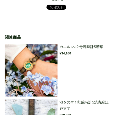
関連商品
カエルン♪２号腕時計S若草
¥34,100
池をのぞく蛙腕時計S渋青緑江
戸文字