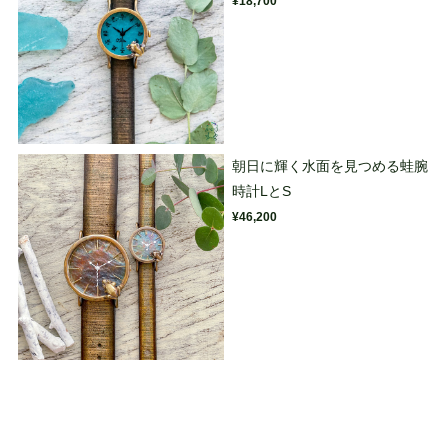
¥18,700
朝日に輝く水面を見つめる蛙腕
時計LとS
¥46,200