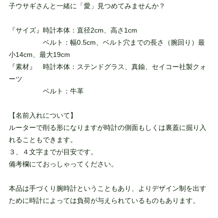
子ウサギさんと一緒に「愛」見つめてみませんか？
『サイズ』時計本体：直径2cm、高さ1cm
ベルト：幅0.5cm、ベルト穴までの長さ（腕回り）最
小14cm、最大19cm
『素材』 時計本体：ステンドグラス、真鍮、セイコー社製クォ
ーツ
ベルト：牛革
【名前入れについて】
ルーターで削る形になりますが時計の側面もしくは裏蓋に掘り入
れることもできます。
３、４文字までが目安です。
備考欄にておっしゃってください。
本品は手づくり腕時計ということもあり、よりデザイン制を出す
ために時計によっては負荷が与えられているものもあります。