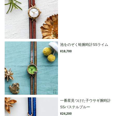
池をのぞく蛙腕時計SSライム
¥18,700
一番星見つけた子ウサギ腕時計
SSパステルブルー
¥24,200