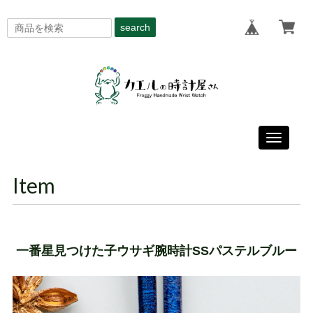
search
Toggle
navigati
Item
一番星見つけた子ウサギ腕時計SSパステルブルー