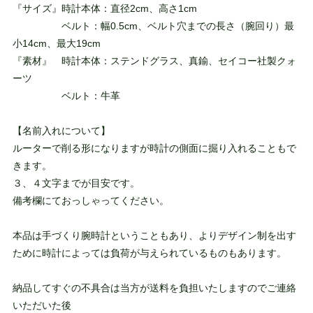
『サイズ』時計本体：直径2cm、高さ1cm
ベルト：幅0.5cm、ベルト穴までの長さ（腕回り）最
小14cm、最大19cm
『素材』 時計本体：ステンドグラス、真鍮、セイコー社製クォ
ーツ
ベルト：牛革
【名前入れについて】
ルーターで削る形になりますが時計の側面に掘り入れることもで
きます。
３、４文字までが目安です。
備考欄にておっしゃってください。
本品は手づくり腕時計ということもあり、よりデザイン制を出す
ために時計によっては負荷が与えられているものもあります。
納品してすぐの不具合は当方が送料を負担いたしますのでご連絡
いただいた後