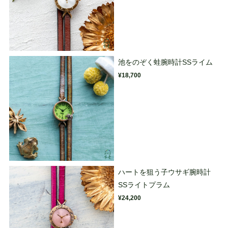
池をのぞく蛙腕時計SSライム
¥18,700
ハートを狙う子ウサギ腕時計
SSライトプラム
¥24,200