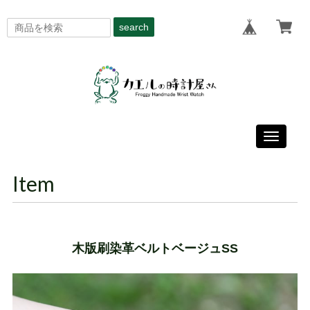
search
Toggle
navigati
Item
木版刷染革ベルトベージュSS