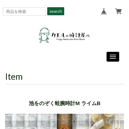
search
Toggle
navigati
Item
池をのぞく蛙腕時計M ライムB