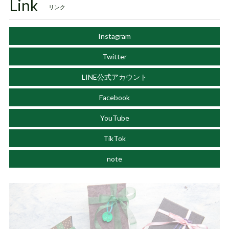
Link
リンク
Instagram
Twitter
LINE公式アカウント
Facebook
YouTube
TikTok
note