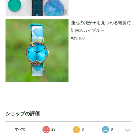
蓮池の我が子を見つめる蛙腕時
計Mスカイブルー
¥25,300
ショップの評価
すべて
28
0
0