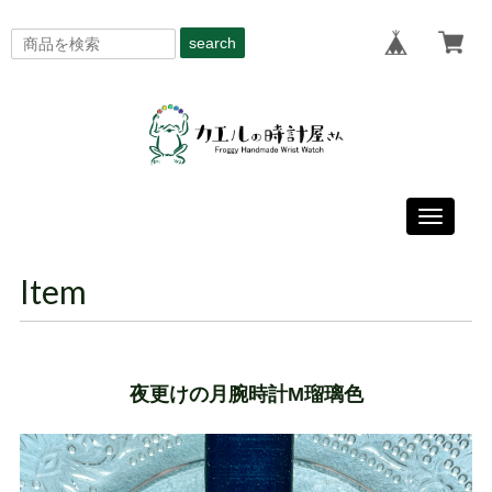
search
Toggle
navigati
Item
夜更けの月腕時計M瑠璃色