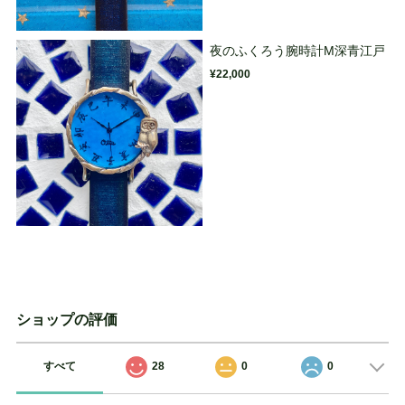
夜のふくろう腕時計M深青江戸
¥22,000
ショップの評価
すべて
28
0
0