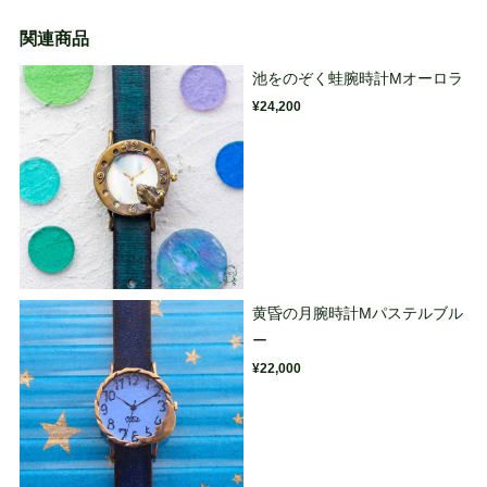
関連商品
池をのぞく蛙腕時計Mオーロラ
¥24,200
黄昏の月腕時計Mパステルブル
ー
¥22,000