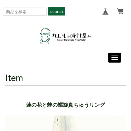
search
Toggle
navigati
Item
蓮の花と蛙の螺旋真ちゅうリング